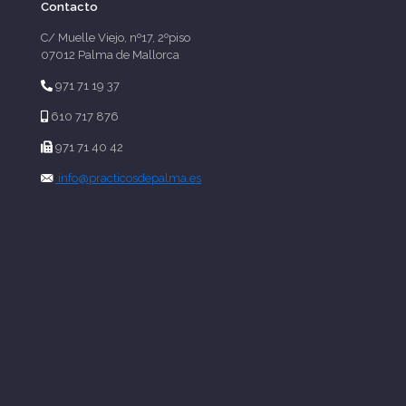
Contacto
C/ Muelle Viejo, nº17, 2ºpiso
07012 Palma de Mallorca
971 71 19 37
610 717 876
971 71 40 42
info@practicosdepalma.es