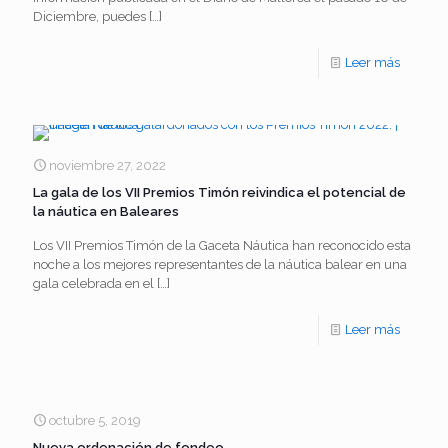
Diciembre, puedes
[…]
-
Leer más
La
Autorid
Portuari
noviembre 27, 2022
de
La gala de los VII Premios Timón reivindica el potencial de
la náutica en Baleares
Baleare
pone
Los VII Premios Timón de la Gaceta Náutica han reconocido esta
noche a los mejores representantes de la náutica balear en una
punto
gala celebrada en el
[…]
y
-
Leer más
final
La
a
gala
su
de
octubre 5, 2019
150º
Nueva ordenación de fondeo