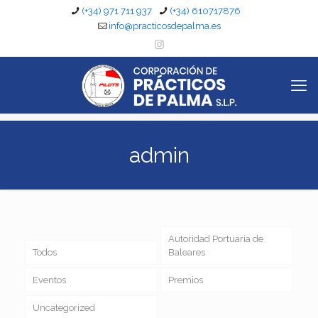
(+34) 971 711 937
(+34) 610717876
info@practicosdepalma.es
admin
Autoridad Portuaria de
Todos
Baleares
Eventos
Premios
Uncategorized