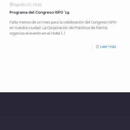
un
agosto 20, 2019
Programa del Congreso ISPO ’19
foro
para
Falta menos de un mes para la celebración del Congreso ISPO
en nuestra ciudad. La Corporación de Prácticos de Palma
debatir
organiza el evento en el Hotel
[…]
sobre
-
Leer más
la
Progra
segurid
del
en
Congres
los
ISPO
puertos
’19