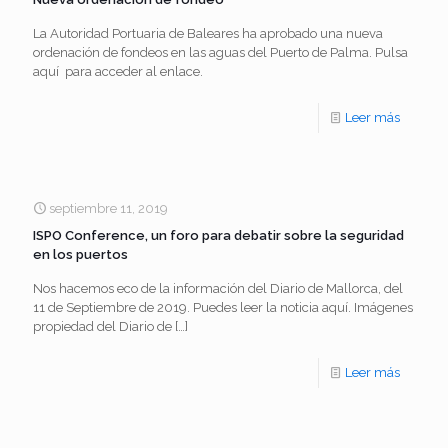
los
aniversa
VII
La Autoridad Portuaria de Baleares ha aprobado una nueva
con
ordenación de fondeos en las aguas del Puerto de Palma. Pulsa
Premios
un
aquí para acceder al enlace.
Timón
acto
-
Leer más
reivindi
instituc
Nueva
el
en
ordenac
potencia
el
de
septiembre 11, 2019
de
Port
ISPO Conference, un foro para debatir sobre la seguridad
fondeo
la
Centre
en los puertos
náutica
Nos hacemos eco de la información del Diario de Mallorca, del
en
11 de Septiembre de 2019. Puedes leer la noticia aquí. Imágenes
propiedad del Diario de
[…]
Baleare
-
Leer más
ISPO
Confere